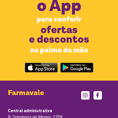
o
App
para conferir
ofertas
e descontos
na palma da mão
Farmavale
Central administrativa
R. Domingos de Morais, 2709