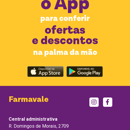
o
App
para conferir
ofertas
e descontos
na palma da mão
Farmavale
Central administrativa
R. Domingos de Morais, 2709