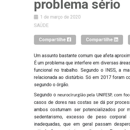
problema sério
1 de março de 2020
SAÚDE
Compartilhe
Compartilhe
Um assunto bastante comum que afeta aproxima
É um problema que interfere em diversas área
funcional no trabalho. Segundo o INSS, a ma
relacionada ao distúrbio. Só em 2017 foram co
segundo o órgão.
Segundo o
neurocirurgião pela UNIFESP, com foc
casos de dores nas costas se dá por process
ambos costumam ser potencializados por ma
sedentarismo, excesso de peso corporal 
inadequadas, que em geral passam desperc