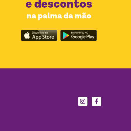
e descontos
na palma da mão